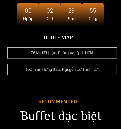
00
02
29
54
Ngày
Giờ
Phút
Giây
GOOGLE MAP
76 Mai Thị lựu, P. Đakao, Q. 1, HCM
162 Trần Hưng Đạo, Nguyễn Cư Trinh, Q.1
RECOMMENDED
Buffet đặc biệt