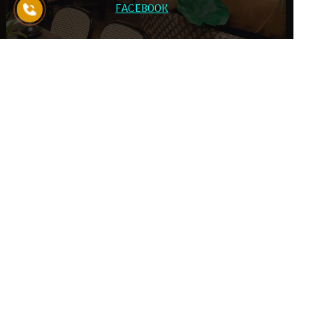
FACEBOOK
CHI NHÁNH
Chay Tuệ
GIỜ HOẠT ĐỘNG
Mon - Sun: 7.30am - 22pm