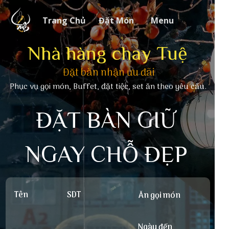
Trang Chủ
Đặt Món
Menu
Nhà hàng chay Tuệ
Đặt bàn nhận ưu đãi
Phục vụ gọi món, Buffet, đặt tiệc, set ăn theo yêu cầu.
ĐẶT BÀN GIỮ
NGAY CHỖ ĐẸP