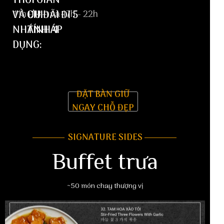
THỜI GIAN
VÀ CHI
11h - 14h và 17h - 22h
ƯU ĐÃI ĐI 5
NHÁNH ÁP
TÍNH 4
DỤNG:
ĐẶT BÀN GIỮ
NGAY CHỖ ĐẸP
SIGNATURE SIDES
Buffet trưa
~50 món chay thượng vị