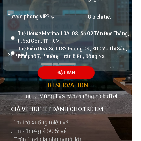
Tuệ House Marina: L3A-08, Số 02 Tôn Đức Thắng,
P. Sài Gòn, TP HCM
Tuệ Biên Hoà: Số E182 Đường D9, KDC Võ Thị Sáu,
Khu phố 7, Phường Trấn Biên, Đồng Nai
ĐẶT BÀN
RESERVATION
Lưu ý: Mùng 1 và rằm không có buffet
GIÁ VÉ BUFFET DÀNH CHO TRẺ EM
. 1m trở xuống miễn vé
. 1m - 1m4 giá 50% vé
. Trên 1m4 giá như người lớn.