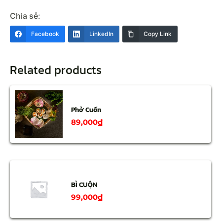
Chia sẻ:
Facebook
LinkedIn
Copy Link
Related products
Phở Cuốn
89,000
₫
BÌ CUỘN
99,000
₫