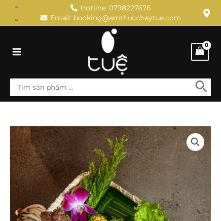
Skip
Hotline: 0798227676
Email: booking@amthucchaytue.com
to
content
Main
Menu
Search
for:
Diếp
Cuốn
quantity