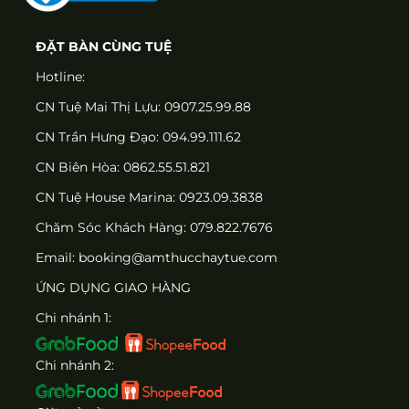
ĐẶT BÀN CÙNG TUỆ
Hotline:
CN Tuệ Mai Thị Lựu: 0907.25.99.88
CN Trần Hưng Đạo: 094.99.111.62
CN Biên Hòa: 0862.55.51.821
CN Tuệ House Marina:
0923.09.3838
Chăm Sóc Khách Hàng:
079.822.7676
Email:
booking@amthucchaytue.com
ỨNG DỤNG GIAO HÀNG
Chi nhánh 1:
Chi nhánh 2: