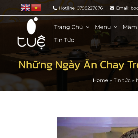
Skip
Hotline: 0798227676
Email: b
to
content
Trang Chủ
Menu
Mâm 
Tin Tức
Những Ngày Ăn Chay Tro
Home
Tin tức