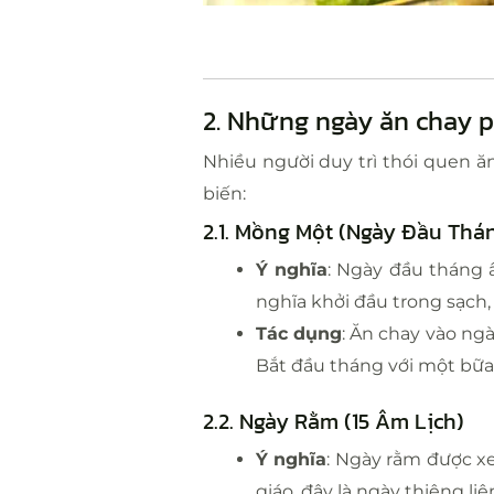
2. Những ngày ăn chay p
Nhiều người duy trì thói quen 
biến:
2.1. Mồng Một (Ngày Đầu Thá
Ý nghĩa
: Ngày đầu tháng 
nghĩa khởi đầu trong sạch,
Tác dụng
: Ăn chay vào ng
Bắt đầu tháng với một bữa
2.2. Ngày Rằm (15 Âm Lịch)
Ý nghĩa
: Ngày rằm được x
giáo, đây là ngày thiêng li