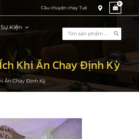
Câu chuyện chay Tuệ
Sự Kiện
Search
for:
Ích Khi Ăn Chay Định Kỳ
hi Ăn Chay Định Kỳ