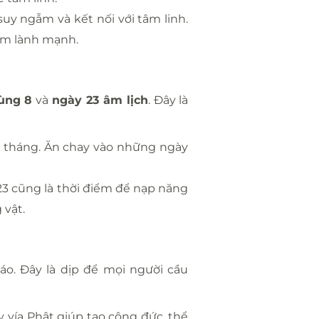
suy ngẫm và kết nối với tâm linh.
hẩm lành mạnh.
ùng 8
và
ngày 23 âm lịch
. Đây là
ỳ tháng. Ăn chay vào những ngày
 23 cũng là thời điểm để nạp năng
 vật.
iáo. Đây là dịp để mọi người cầu
y vía Phật giúp tạo công đức, thể