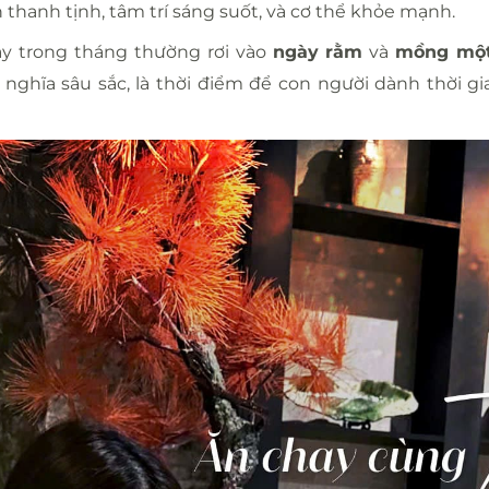
 thanh tịnh, tâm trí sáng suốt, và cơ thể khỏe mạnh.
y trong tháng thường rơi vào
ngày rằm
và
mồng mộ
ghĩa sâu sắc, là thời điểm để con người dành thời g