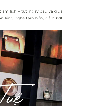
t
âm lịch – tức ngày đầu và giữa
ian lắng nghe tâm hồn, giảm bớt