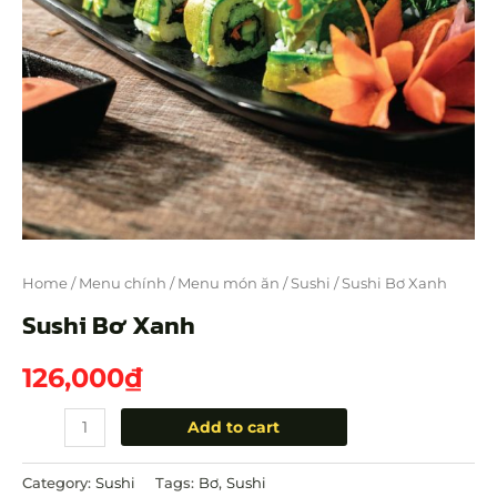
Home
/
Menu chính
/
Menu món ăn
/
Sushi
/ Sushi Bơ Xanh
Sushi Bơ Xanh
126,000
₫
Add to cart
Category:
Sushi
Tags:
Bơ
,
Sushi