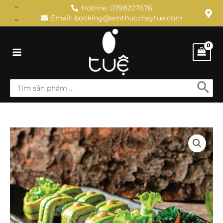
Skip
Hotline: 0798227676
Email: booking@amthucchaytue.com
to
content
Main
Menu
Search
for:
Sushi
Bơ
Xanh
quantity