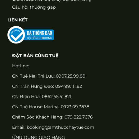
Câu hỏi thường gặp
LIÊN KẾT
ĐẶT BÀN CÙNG TUỆ
Hotline:
CN Tuệ Mai Thị Lựu: 0907.25.99.88
CN Trần Hưng Đạo: 094.99.111.62
CN Biên Hòa: 0862.55.51.821
CN Tuệ House Marina:
0923.09.3838
Chăm Sóc Khách Hàng:
079.822.7676
Email:
booking@amthucchaytue.com
ỨNG DỤNG GIAO HÀNG