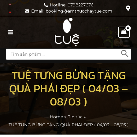
Skip
Hotline: 0798227676
Email: booking@amthucchaytue.com
to
content
Main
Menu
Search
for:
TUỆ TƯNG BỪNG TẶNG
QUÀ PHÁI ĐẸP ( 04/03 –
08/03 )
Home
Tin tức
TUỆ TƯNG BỪNG TẶNG QUÀ PHÁI ĐẸP ( 04/03 – 08/03 )