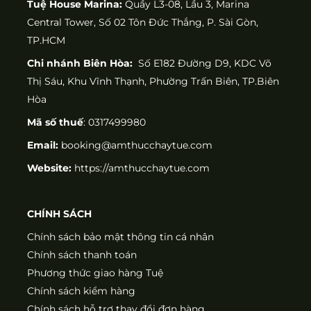
Tuệ House Marina:
Quầy L3-08, Lầu 3, Marina
Central Tower, Số 02 Tôn Đức Thắng, P. Sài Gòn,
TP.HCM
Chi nhánh Biên Hòa:
Số E182 Đường D9, KDC Võ
Thị Sáu, Khu Vĩnh Thạnh, Phường Trấn Biên, TP.Biên
Hòa
Mã số thuế
: 0317499980
Email:
booking@amthucchaytue.com
Website:
https://amthucchaytue.com
CHÍNH SÁCH
Chính sách bảo mật thông tin cá nhân
Chính sách thanh toán
Phương thức giao hàng Tuệ
Chính sách kiểm hàng
Chính sách hỗ trợ thay đổi đơn hàng