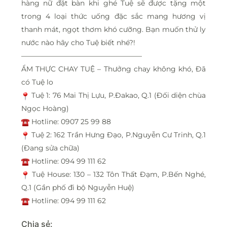
hàng nữ đặt bàn khi ghé Tuệ sẽ được tặng một
trong 4 loại thức uống đặc sắc mang hương vị
thanh mát, ngọt thơm khó cưỡng. Bạn muốn thử ly
nước nào hãy cho Tuệ biết nhé?!
—————————————————
ẨM THỰC CHAY TUỆ – Thưởng chay không khó, Đã
có Tuệ lo
Tuệ 1: 76 Mai Thị Lựu, P.Đakao, Q.1 (Đối diện chùa
Ngọc Hoàng)
Hotline: 0907 25 99 88
Tuệ 2: 162 Trần Hưng Đạo, P.Nguyễn Cư Trinh, Q.1
(Đang sửa chữa)
Hotline: 094 99 111 62
Tuệ House: 130 – 132 Tôn Thất Đạm, P.Bến Nghé,
Q.1 (Gần phố đi bộ Nguyễn Huệ)
Hotline: 094 99 111 62
Chia sẻ: