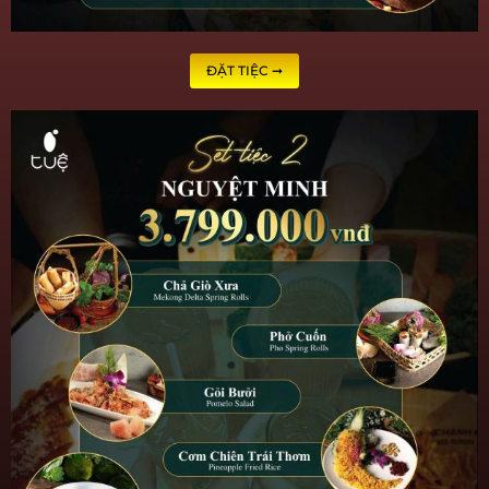
ĐẶT TIỆC ➞