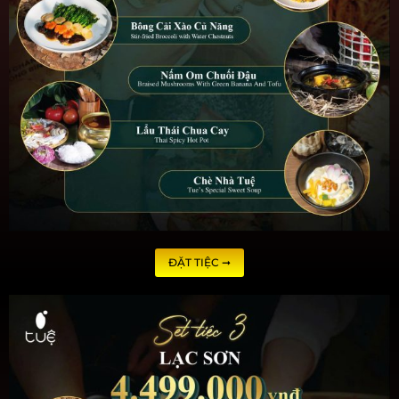
ĐẶT TIỆC ➞