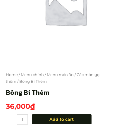
Home
/
Menu chính
/
Menu món ăn
/
Các món gọi
thêm
/ Bông Bí Thêm
Bông Bí Thêm
36,000
₫
Add to cart