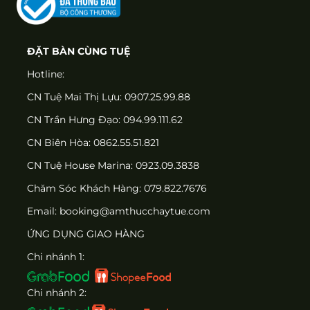
ĐẶT BÀN CÙNG TUỆ
Hotline:
CN Tuệ Mai Thị Lựu: 0907.25.99.88
CN Trần Hưng Đạo: 094.99.111.62
CN Biên Hòa: 0862.55.51.821
CN Tuệ House Marina:
0923.09.3838
Chăm Sóc Khách Hàng:
079.822.7676
Email:
booking@amthucchaytue.com
ỨNG DỤNG GIAO HÀNG
Chi nhánh 1:
Chi nhánh 2: