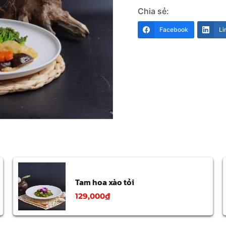
Chia sẻ:
Facebook
Li
Tam hoa xào tỏi
129,000
₫