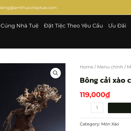
ooking@amthucchaytue.com
Cúng Nhà Tuệ
Đặt Tiệc Theo Yêu Cầu
Ưu Đãi
Bông
cải
Home
/
Menu chính
/
M
xào
Bông cải xào 
củ
năng
119,000
₫
quantity
Category:
Món Xào