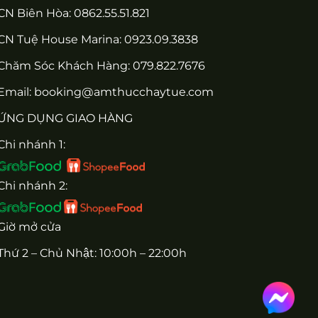
CN Biên Hòa: 0862.55.51.821
CN Tuệ House Marina:
0923.09.3838
Chăm Sóc Khách Hàng:
079.822.7676
Email:
booking@amthucchaytue.com
ỨNG DỤNG GIAO HÀNG
Chi nhánh 1:
Chi nhánh 2:
Giờ mở cửa
Thứ 2 – Chủ Nhật: 10:00h – 22:00h