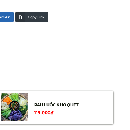
nkedIn
Copy Link
RAU LUỘC KHO QUẸT
119,000
₫