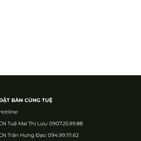
ĐẶT BÀN CÙNG TUỆ
Hotline:
CN Tuệ Mai Thị Lựu: 0907.25.99.88
CN Trần Hưng Đạo: 094.99.111.62