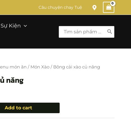
Câu chuyện chay Tuệ
Sự Kiện
Search
for:
enu món ăn
/
Món Xào
/ Bông cải xào củ năng
củ năng
Add to cart