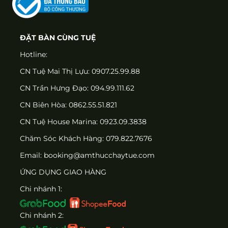
ĐẶT BÀN CÙNG TUỆ
Hotline:
CN Tuệ Mai Thị Lựu: 0907.25.99.88
CN Trần Hưng Đạo: 094.99.111.62
CN Biên Hòa: 0862.55.51.821
CN Tuệ House Marina:
0923.09.3838
Chăm Sóc Khách Hàng:
079.822.7676
Email:
booking@amthucchaytue.com
ỨNG DỤNG GIAO HÀNG
Chi nhánh 1:
Chi nhánh 2: