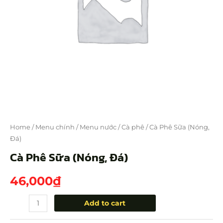
Home
/
Menu chính
/
Menu nước
/
Cà phê
/ Cà Phê Sữa (Nóng,
Đá)
Cà Phê Sữa (Nóng, Đá)
46,000
₫
Add to cart