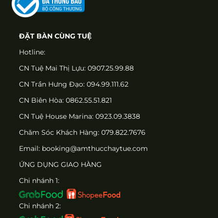
ĐẶT BÀN CÙNG TUỆ
Hotline:
CN Tuệ Mai Thị Lựu: 0907.25.99.88
CN Trần Hưng Đạo: 094.99.111.62
CN Biên Hòa: 0862.55.51.821
CN Tuệ House Marina:
0923.09.3838
Chăm Sóc Khách Hàng:
079.822.7676
Email:
booking@amthucchaytue.com
ỨNG DỤNG GIAO HÀNG
Chi nhánh 1:
Chi nhánh 2: