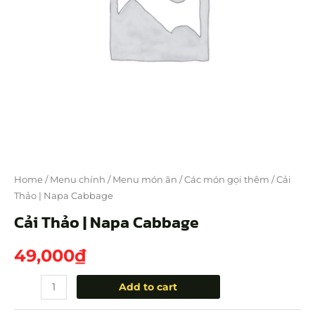
Home
/
Menu chính
/
Menu món ăn
/
Các món gọi thêm
/ Cải
Thảo | Napa Cabbage
Cải Thảo | Napa Cabbage
49,000
₫
Add to cart