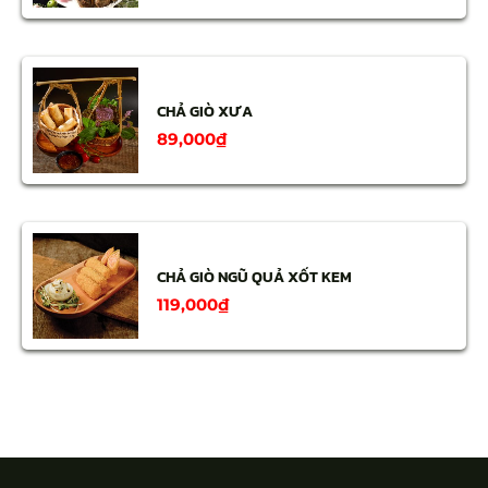
CHẢ GIÒ XƯA
89,000
₫
CHẢ GIÒ NGŨ QUẢ XỐT KEM
119,000
₫