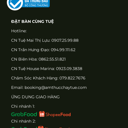
ĐẶT BÀN CÙNG TUỆ
Hotline:
CN Tuệ Mai Thị Lựu: 0907.25.99.88
CN Trần Hưng Đạo: 094.99.111.62
CN Biên Hòa: 0862.55.51.821
CN Tuệ House Marina:
0923.09.3838
Chăm Sóc Khách Hàng:
079.822.7676
Email:
booking@amthucchaytue.com
ỨNG DỤNG GIAO HÀNG
Chi nhánh 1:
Chi nhánh 2: