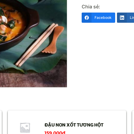
Chia sẻ:
Facebook
Li
ĐẬU NON XỐT TƯƠNG HỘT
159,000
₫