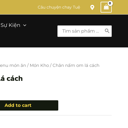
Câu chuyện chay Tuệ
Sự Kiện
Search
for:
enu món ăn
/
Món Kho
/ Chân nấm om lá cách
á cách
Add to cart