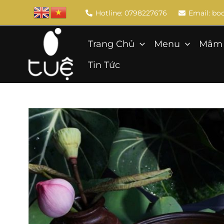
Skip
Hotline: 0798227676
Email: b
to
content
Trang Chủ
Menu
Mâm 
Tin Tức