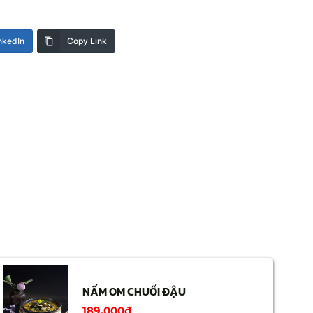
nkedIn
Copy Link
NẤM OM CHUỐI ĐẬU
189,000
₫