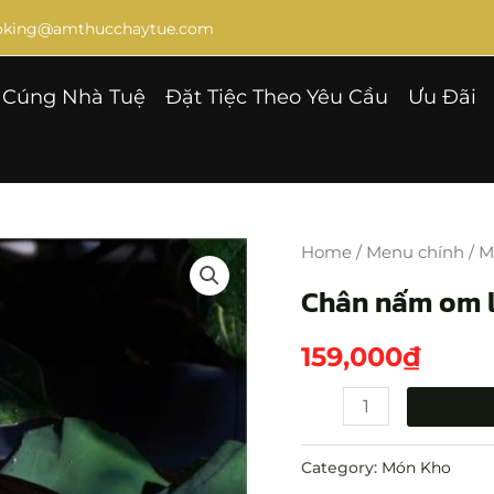
ooking@amthucchaytue.com
Cúng Nhà Tuệ
Đặt Tiệc Theo Yêu Cầu
Ưu Đãi
Chân
nấm
Home
/
Menu chính
/
M
om
Chân nấm om l
lá
cách
159,000
₫
quantity
Category:
Món Kho