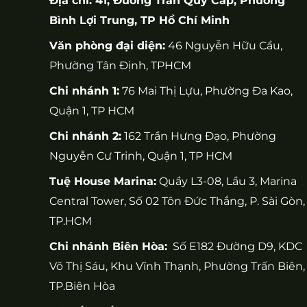
Địa chỉ: 41, Đường Trần Quý Cáp, Phường
Bình Lợi Trung, TP Hồ Chí Minh
Văn phòng đại diện:
46 Nguyễn Hữu Cầu,
Phường Tân Định, TPHCM
Chi nhánh 1:
76 Mai Thị Lựu, Phường Đa Kao,
Quận 1, TP HCM
Chi nhánh 2:
162 Trần Hưng Đạo, Phường
Nguyễn Cư Trinh, Quận 1, TP HCM
Tuệ House Marina:
Quầy L3-08, Lầu 3, Marina
Central Tower, Số 02 Tôn Đức Thắng, P. Sài Gòn,
TP.HCM
Chi nhánh Biên Hòa:
Số E182 Đường D9, KDC
Võ Thị Sáu, Khu Vĩnh Thạnh, Phường Trấn Biên,
TP.Biên Hòa