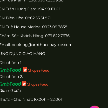
CN Tuệ Mai Thị Lựu: 0907.25.99.88
CN Trần Hưng Đạo: 094.99.111.62
CN Biên Hòa: 0862.55.51.821
CN Tuệ House Marina:
0923.09.3838
Chăm Sóc Khách Hàng:
079.822.7676
Email:
booking@amthucchaytue.com
ỨNG DỤNG GIAO HÀNG
Chi nhánh 1:
Chi nhánh 2:
Giờ mở cửa
Thứ 2 – Chủ Nhật: 10:00h – 22:00h