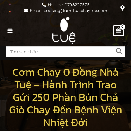
Skip
Hotline: 0798227676
Email: booking@amthucchaytue.com
to
content
Main
Menu
Search
for:
Cơm Chay 0 Đồng Nhà
Tuệ – Hành Trình Trao
Gửi 250 Phần Bún Chả
Giò Chay Đến Bệnh Viện
Nhiệt Đới