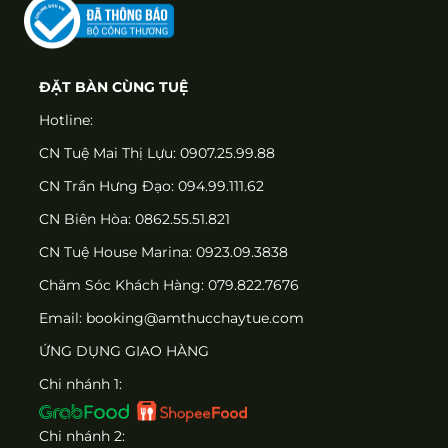
ĐẶT BÀN CÙNG TUỆ
Hotline:
CN Tuệ Mai Thị Lựu: 0907.25.99.88
CN Trần Hưng Đạo: 094.99.111.62
CN Biên Hòa: 0862.55.51.821
CN Tuệ House Marina:
0923.09.3838
Chăm Sóc Khách Hàng:
079.822.7676
Email:
booking@amthucchaytue.com
ỨNG DỤNG GIAO HÀNG
Chi nhánh 1:
Chi nhánh 2: