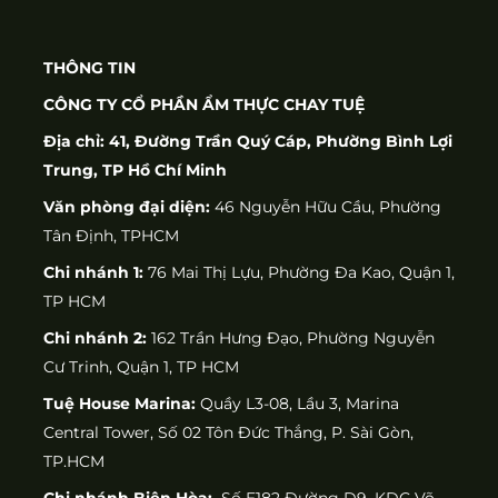
THÔNG TIN
CÔNG TY CỔ PHẦN ẨM THỰC CHAY TUỆ
Địa chỉ: 41, Đường Trần Quý Cáp, Phường Bình Lợi
Trung, TP Hồ Chí Minh
Văn phòng đại diện:
46 Nguyễn Hữu Cầu, Phường
Tân Định, TPHCM
Chi nhánh 1:
76 Mai Thị Lựu, Phường Đa Kao, Quận 1,
TP HCM
Chi nhánh 2:
162 Trần Hưng Đạo, Phường Nguyễn
Cư Trinh, Quận 1, TP HCM
Tuệ House Marina:
Quầy L3-08, Lầu 3, Marina
Central Tower, Số 02 Tôn Đức Thắng, P. Sài Gòn,
TP.HCM
Chi nhánh Biên Hòa:
Số E182 Đường D9, KDC Võ