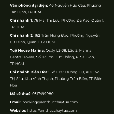
Văn phòng đại diện:
46 Nguyễn Hữu Cầu, Phường
Tân Định, TPHCM
Chi nhánh 1:
76 Mai Thị Lựu, Phường Đa Kao, Quận 1,
TP HCM
Chi nhánh 2:
162 Trần Hưng Đạo, Phường Nguyễn
Cư Trinh, Quận 1, TP HCM
Tuệ House Marina:
Quầy L3-08, Lầu 3, Marina
Central Tower, Số 02 Tôn Đức Thắng, P. Sài Gòn,
TP.HCM
Chi nhánh Biên Hòa:
Số E182 Đường D9, KDC Võ
Thị Sáu, Khu Vĩnh Thạnh, Phường Trấn Biên, TP.Biên
Hòa
Mã số thuế
: 0317499980
Email:
booking@amthucchaytue.com
Website:
https://amthucchaytue.com