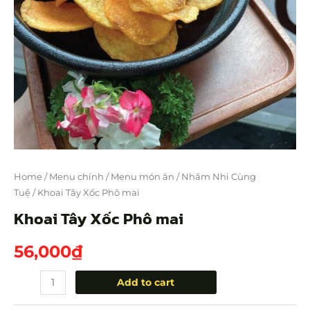
Home
/
Menu chính
/
Menu món ăn
/
Nhâm Nhi Cùng
Tuệ
/ Khoai Tây Xốc Phô mai
Khoai Tây Xốc Phô mai
56,000
₫
Add to cart