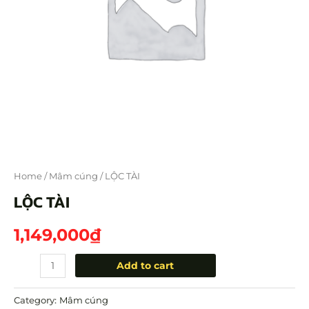
Home
/
Mâm cúng
/ LỘC TÀI
LỘC TÀI
1,149,000
₫
Add to cart
Category:
Mâm cúng