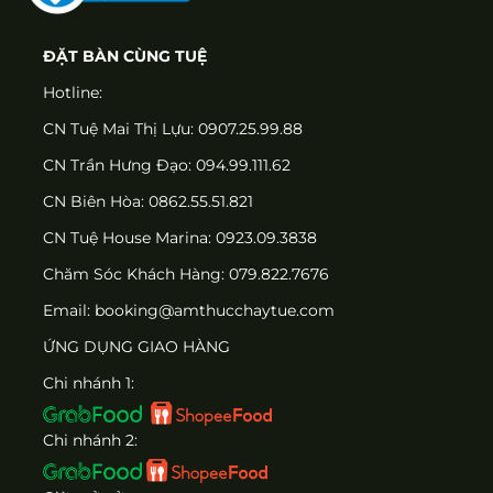
ĐẶT BÀN CÙNG TUỆ
Hotline:
CN Tuệ Mai Thị Lựu: 0907.25.99.88
CN Trần Hưng Đạo: 094.99.111.62
CN Biên Hòa: 0862.55.51.821
CN Tuệ House Marina:
0923.09.3838
Chăm Sóc Khách Hàng:
079.822.7676
Email:
booking@amthucchaytue.com
ỨNG DỤNG GIAO HÀNG
Chi nhánh 1:
Chi nhánh 2: