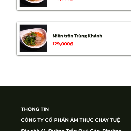
Miến trộn Trùng Khánh
129,000
₫
THÔNG TIN
CÔNG TY CỔ PHẦN ẨM THỰC CHAY TUỆ
Địa chỉ: 41, Đường Trần Quý Cáp, Phường