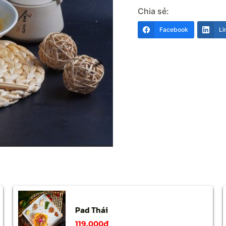
Chia sẻ:
Facebook
Li
Pad Thái
119,000
₫