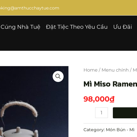
ooking@amthucchaytue.com
Cúng Nhà Tuệ
Đặt Tiệc Theo Yêu Cầu
Ưu Đãi
Mì
Miso
Home
/
Menu chính
/
M
Ramen
Mì Miso Rame
quantity
98,000
₫
Category:
Món Bún - Mì