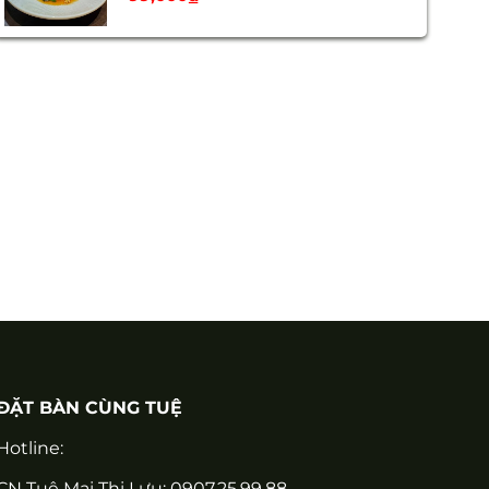
ĐẶT BÀN CÙNG TUỆ
Hotline:
CN Tuệ Mai Thị Lựu: 0907.25.99.88