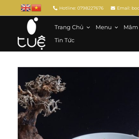
Skip
Hotline: 0798227676
Email: b
to
content
Trang Chủ
Menu
Mâm 
Tin Tức