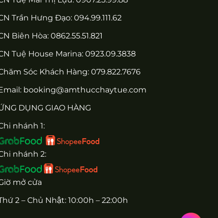
CN Trần Hưng Đạo: 094.99.111.62
CN Biên Hòa: 0862.55.51.821
CN Tuệ House Marina:
0923.09.3838
Chăm Sóc Khách Hàng:
079.822.7676
Email:
booking@amthucchaytue.com
ỨNG DỤNG GIAO HÀNG
Chi nhánh 1:
Chi nhánh 2:
Giờ mở cửa
Thứ 2 – Chủ Nhật: 10:00h – 22:00h