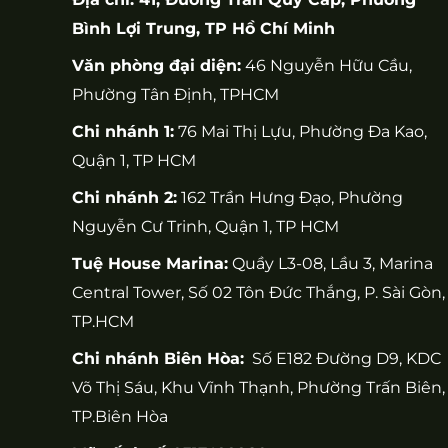
Bình Lợi Trung, TP Hồ Chí Minh
Văn phòng đại diện:
46 Nguyễn Hữu Cầu,
Phường Tân Định, TPHCM
Chi nhánh 1:
76 Mai Thị Lựu, Phường Đa Kao,
Quận 1, TP HCM
Chi nhánh 2:
162 Trần Hưng Đạo, Phường
Nguyễn Cư Trinh, Quận 1, TP HCM
Tuệ House Marina:
Quầy L3-08, Lầu 3, Marina
Central Tower, Số 02 Tôn Đức Thắng, P. Sài Gòn,
TP.HCM
Chi nhánh Biên Hòa:
Số E182 Đường D9, KDC
Võ Thị Sáu, Khu Vĩnh Thạnh, Phường Trấn Biên,
TP.Biên Hòa