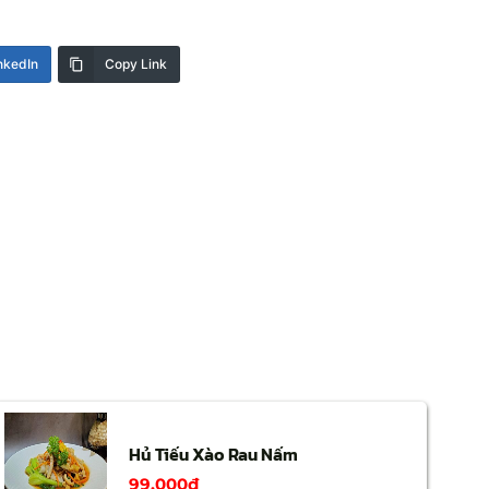
nkedIn
Copy Link
Hủ Tiếu Xào Rau Nấm
99,000
₫