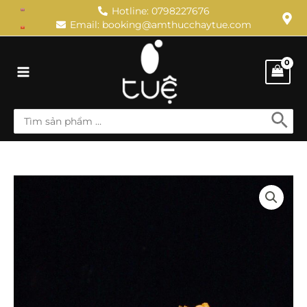
Skip
Hotline: 0798227676
Email: booking@amthucchaytue.com
to
content
Main
Menu
Search
for:
MÌ
Ý
SỐT
ĐẬU
VIÊN
quantity