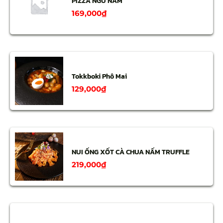
PIZZA NGŨ NẤM
169,000
₫
Tokkboki Phô Mai
129,000
₫
NUI ỐNG XỐT CÀ CHUA NẤM TRUFFLE
219,000
₫