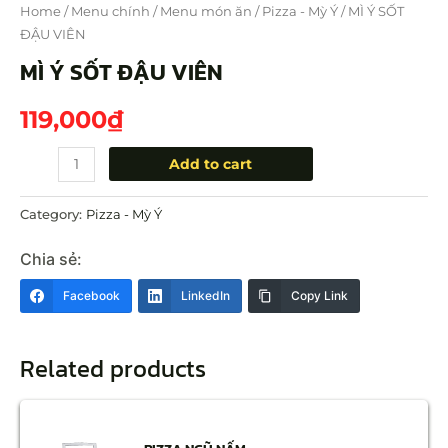
Home
/
Menu chính
/
Menu món ăn
/
Pizza - Mỳ Ý
/ MÌ Ý SỐT
ĐẬU VIÊN
MÌ Ý SỐT ĐẬU VIÊN
119,000
₫
Add to cart
Category:
Pizza - Mỳ Ý
Chia sẻ:
Facebook
LinkedIn
Copy Link
Related products