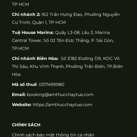
TP HCM
Chi nhánh 2:
162 Trần Hưng Đạo, Phường Nguyễn
Cư Trinh, Quận 1, TP HCM
Tuệ House Marina:
Quầy L3-08, Lầu 3, Marina
Central Tower, Số 02 Tôn Đức Thắng, P. Sài Gòn,
TP.HCM
Chi nhánh Biên Hòa:
Số E182 Đường D9, KDC Võ
Thị Sáu, Khu Vĩnh Thạnh, Phường Trấn Biên, TP.Biên
Hòa
Mã số thuế
: 0317499980
Email:
booking@amthucchaytue.com
Website:
https://amthucchaytue.com
CHÍNH SÁCH
Chính sách bảo mật thông tin cá nhân