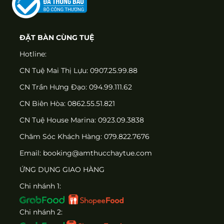
ĐẶT BÀN CÙNG TUỆ
Hotline:
CN Tuệ Mai Thị Lựu: 0907.25.99.88
CN Trần Hưng Đạo: 094.99.111.62
CN Biên Hòa: 0862.55.51.821
CN Tuệ House Marina:
0923.09.3838
Chăm Sóc Khách Hàng:
079.822.7676
Email:
booking@amthucchaytue.com
ỨNG DỤNG GIAO HÀNG
Chi nhánh 1:
Chi nhánh 2: