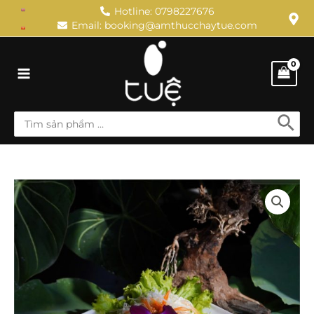
Skip
Hotline: 0798227676
Email: booking@amthucchaytue.com
to
content
Main
Menu
Search
for:
Nấm
mối
xốt
Kinh
Đô
quantity