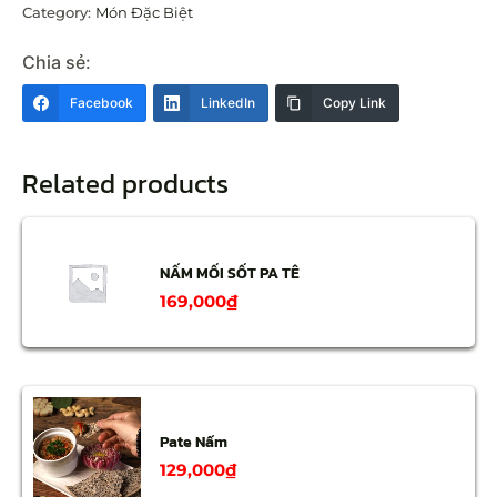
Category:
Món Đặc Biệt
Chia sẻ:
Facebook
LinkedIn
Copy Link
Related products
NẤM MỐI SỐT PA TÊ
169,000
₫
Pate Nấm
129,000
₫