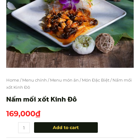
Home
/
Menu chính
/
Menu món ăn
/
Món Đặc Biệt
/ Nấm mối
xốt Kinh Đô
Nấm mối xốt Kinh Đô
169,000
₫
Add to cart