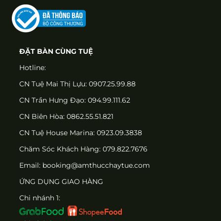
ĐẶT BÀN CÙNG TUỆ
Hotline:
CN Tuệ Mai Thị Lựu: 0907.25.99.88
CN Trần Hưng Đạo: 094.99.111.62
CN Biên Hòa: 0862.55.51.821
CN Tuệ House Marina:
0923.09.3838
Chăm Sóc Khách Hàng:
079.822.7676
Email:
booking@amthucchaytue.com
ỨNG DỤNG GIAO HÀNG
Chi nhánh 1: