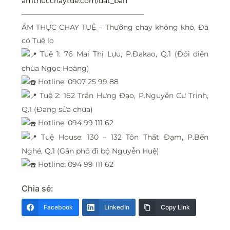
amthucchaytue.com/dat_ban
—————————————————
ẨM THỰC CHAY TUỆ – Thưởng chay không khó, Đã
có Tuệ lo
Tuệ 1: 76 Mai Thị Lựu, P.Đakao, Q.1 (Đối diện
chùa Ngọc Hoàng)
Hotline: 0907 25 99 88
Tuệ 2: 162 Trần Hưng Đạo, P.Nguyễn Cư Trinh,
Q.1 (Đang sửa chữa)
Hotline: 094 99 111 62
Tuệ House: 130 – 132 Tôn Thất Đạm, P.Bến
Nghé, Q.1 (Gần phố đi bộ Nguyễn Huệ)
Hotline: 094 99 111 62
Chia sẻ:
Facebook
LinkedIn
Copy Link