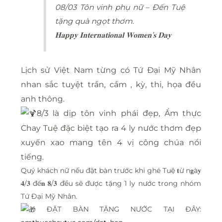
08/03 Tôn vinh phụ nữ – Đến Tuệ
tặng quà ngọt thơm.
𝐇𝐚𝐩𝐩𝐲 𝐈𝐧𝐭𝐞𝐫𝐧𝐚𝐭𝐢𝐨𝐧𝐚𝐥 𝐖𝐨𝐦𝐞𝐧’𝐬 𝐃𝐚𝐲
Lịch sử Việt Nam từng có Tứ Đại Mỹ Nhân
nhan sắc tuyệt trần, cầm , kỳ, thi, họa đều
anh thông.
8/3 là dịp tôn vinh phái đẹp, Ẩm thực
Chay Tuệ đặc biệt tạo ra 4 ly nước thơm đẹp
xuyến xao mang tên 4 vị công chúa nổi
tiếng.
Quý khách nữ nếu đặt bàn trước khi ghé Tuệ 𝐭ừ n𝐠à𝐲
𝟒/𝟑 đế𝐧 𝟖/𝟑 đều sẽ được tặng 1 ly nước trong nhóm
Tứ Đại Mỹ Nhân.
ĐẶT BÀN TẶNG NƯỚC TẠI ĐÂY: