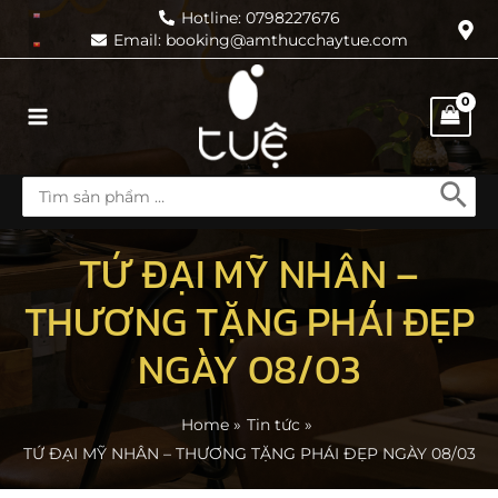
Skip
Hotline: 0798227676
Email: booking@amthucchaytue.com
to
content
Main
Menu
Search
for:
TỨ ĐẠI MỸ NHÂN –
THƯƠNG TẶNG PHÁI ĐẸP
NGÀY 08/03
Home
Tin tức
TỨ ĐẠI MỸ NHÂN – THƯƠNG TẶNG PHÁI ĐẸP NGÀY 08/03