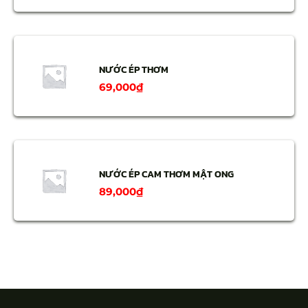
NƯỚC ÉP THƠM
69,000
₫
NƯỚC ÉP CAM THƠM MẬT ONG
89,000
₫