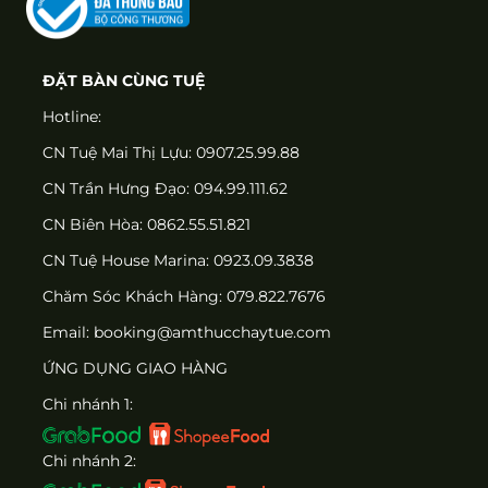
ĐẶT BÀN CÙNG TUỆ
Hotline:
CN Tuệ Mai Thị Lựu: 0907.25.99.88
CN Trần Hưng Đạo: 094.99.111.62
CN Biên Hòa: 0862.55.51.821
CN Tuệ House Marina:
0923.09.3838
Chăm Sóc Khách Hàng:
079.822.7676
Email:
booking@amthucchaytue.com
ỨNG DỤNG GIAO HÀNG
Chi nhánh 1:
Chi nhánh 2: