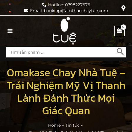
Skip
Hotline: 0798227676
Email: booking@amthucchaytue.com
to
content
Main
Menu
Search
for:
Omakase Chay Nhà Tuệ –
Trải Nghiệm Mỹ Vị Thanh
Lành Đánh Thức Mọi
Giác Quan
Home
Tin tức