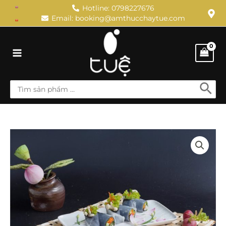
Skip
Hotline: 0798227676
Email: booking@amthucchaytue.com
to
content
Main
Menu
Search
for:
Phở
cuộn
rong
biển
quantity