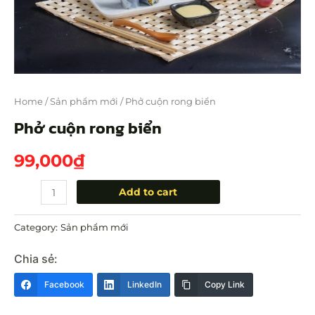
Home
/
Sản phẩm mới
/ Phở cuộn rong biển
Phở cuộn rong biển
99,000
₫
Add to cart
Category:
Sản phẩm mới
Chia sẻ:
Facebook
LinkedIn
Copy Link