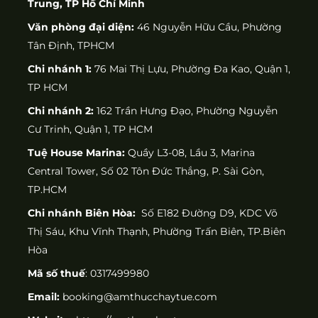
Trung, TP Hồ Chí Minh
Văn phòng đại diện:
46 Nguyễn Hữu Cầu, Phường
Tân Định, TPHCM
Chi nhánh 1:
76 Mai Thị Lựu, Phường Đa Kao, Quận 1,
TP HCM
Chi nhánh 2:
162 Trần Hưng Đạo, Phường Nguyễn
Cư Trinh, Quận 1, TP HCM
Tuệ House Marina:
Quầy L3-08, Lầu 3, Marina
Central Tower, Số 02 Tôn Đức Thắng, P. Sài Gòn,
TP.HCM
Chi nhánh Biên Hòa:
Số E182 Đường D9, KDC Võ
Thị Sáu, Khu Vĩnh Thạnh, Phường Trấn Biên, TP.Biên
Hòa
Mã số thuế
: 0317499980
Email:
booking@amthucchaytue.com