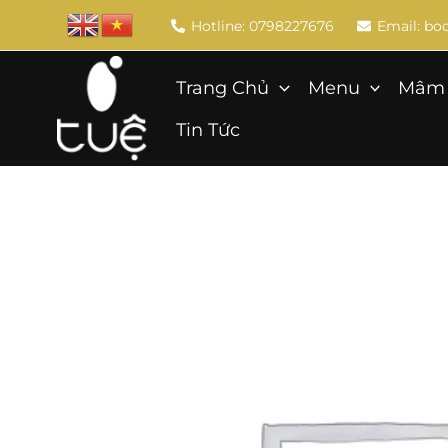
Skip
Hotline: 0798227676
Email: b
to
content
Trang Chủ
Menu
Mâm 
Tin Tức