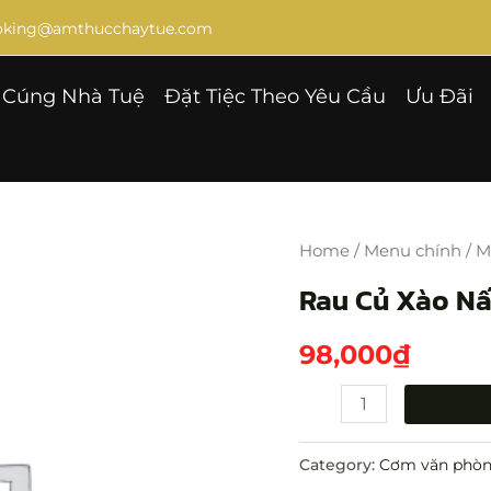
ooking@amthucchaytue.com
Cúng Nhà Tuệ
Đặt Tiệc Theo Yêu Cầu
Ưu Đãi
Rau
Củ
Home
/
Menu chính
/
M
Xào
Rau Củ Xào N
Nấm
quantity
98,000
₫
Category:
Cơm văn phò