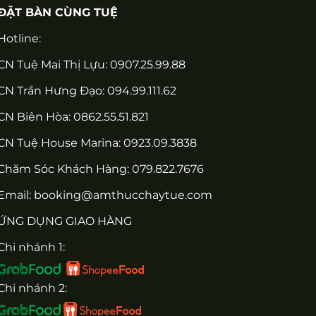
ĐẶT BÀN CÙNG TUỆ
Hotline:
CN Tuệ Mai Thị Lựu: 0907.25.99.88
CN Trần Hưng Đạo: 094.99.111.62
CN Biên Hòa: 0862.55.51.821
CN Tuệ House Marina:
0923.09.3838
Chăm Sóc Khách Hàng:
079.822.7676
Email:
booking@amthucchaytue.com
ỨNG DỤNG GIAO HÀNG
Chi nhánh 1:
Chi nhánh 2: