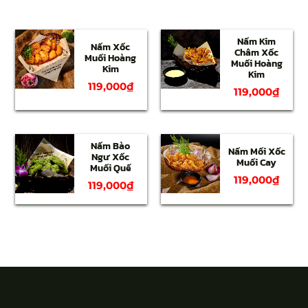
Nấm Kim
Nấm Xốc
Châm Xốc
Muối Hoàng
Muối Hoàng
Kim
Kim
119,000
₫
119,000
₫
Nấm Bào
Nấm Mối Xốc
Ngư Xốc
Muối Cay
Muối Quế
119,000
₫
119,000
₫