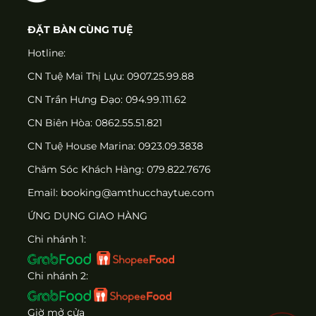
ĐẶT BÀN CÙNG TUỆ
Hotline:
CN Tuệ Mai Thị Lựu: 0907.25.99.88
CN Trần Hưng Đạo: 094.99.111.62
CN Biên Hòa: 0862.55.51.821
CN Tuệ House Marina:
0923.09.3838
Chăm Sóc Khách Hàng:
079.822.7676
Email:
booking@amthucchaytue.com
ỨNG DỤNG GIAO HÀNG
Chi nhánh 1:
Chi nhánh 2:
Giờ mở cửa