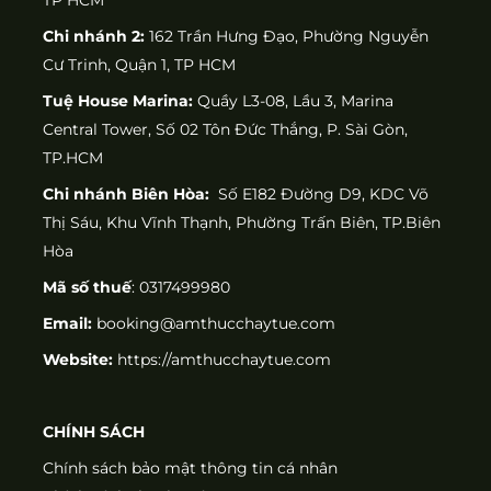
Chi nhánh 2:
162 Trần Hưng Đạo, Phường Nguyễn
Cư Trinh, Quận 1, TP HCM
Tuệ House Marina:
Quầy L3-08, Lầu 3, Marina
Central Tower, Số 02 Tôn Đức Thắng, P. Sài Gòn,
TP.HCM
Chi nhánh Biên Hòa:
Số E182 Đường D9, KDC Võ
Thị Sáu, Khu Vĩnh Thạnh, Phường Trấn Biên, TP.Biên
Hòa
Mã số thuế
: 0317499980
Email:
booking@amthucchaytue.com
Website:
https://amthucchaytue.com
CHÍNH SÁCH
Chính sách bảo mật thông tin cá nhân