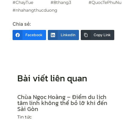
#ChayTue #8thang3 #QuocTePhuNu
#nhahangthucduong
Chia sẻ:
Facebook
LinkedIn
Copy Link
Bài viết liên quan
Chùa Ngọc Hoàng – Điểm du lịch
tâm linh không thể bỏ lỡ khi đến
Sài Gòn
Tin tức