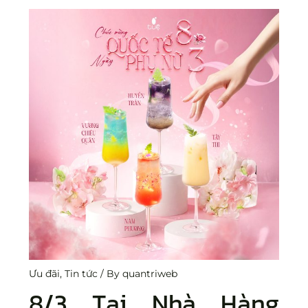
Ưu đãi
,
Tin tức
/ By
quantriweb
8/3 Tại
Nhà Hàng