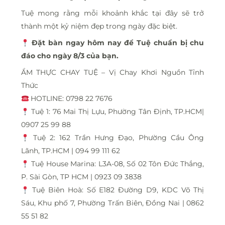
Tuệ mong rằng mỗi khoảnh khắc tại đây sẽ trở
thành một kỷ niệm đẹp trong ngày đặc biệt.
Đặt bàn ngay hôm nay để Tuệ chuẩn bị chu
đáo cho ngày 8/3 của bạn.
ẨM THỰC CHAY TUỆ – Vị Chay Khơi Nguồn Tỉnh
Thức
HOTLINE: 0798 22 7676
Tuệ 1: 76 Mai Thị Lựu, Phường Tân Định, TP.HCM|
0907 25 99 88
Tuệ 2: 162 Trần Hưng Đạo, Phường Cầu Ông
Lãnh, TP.HCM | 094 99 111 62
Tuệ House Marina: L3A-08, Số 02 Tôn Đức Thắng,
P. Sài Gòn, TP HCM | 0923 09 3838
Tuệ Biên Hoà: Số E182 Đường D9, KDC Võ Thị
Sáu, Khu phố 7, Phường Trấn Biên, Đồng Nai | 0862
55 51 82