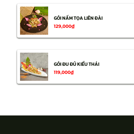
GỎI NẤM TỌA LIÊN ĐÀI
129,000
₫
GỎI ĐU ĐỦ KIỂU THÁI
119,000
₫