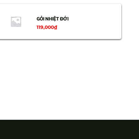
GỎI NHIỆT ĐỚI
119,000
₫