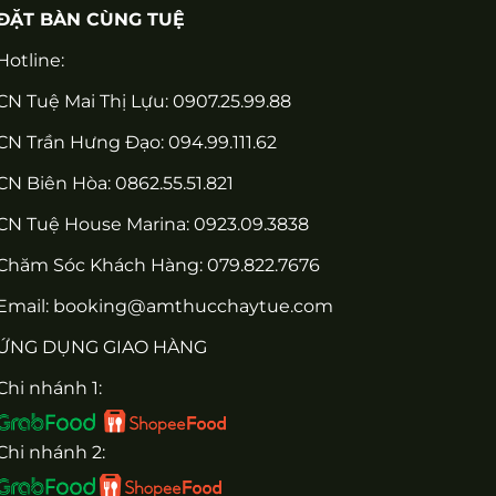
ĐẶT BÀN CÙNG TUỆ
Hotline:
CN Tuệ Mai Thị Lựu: 0907.25.99.88
CN Trần Hưng Đạo: 094.99.111.62
CN Biên Hòa: 0862.55.51.821
CN Tuệ House Marina:
0923.09.3838
Chăm Sóc Khách Hàng:
079.822.7676
Email:
booking@amthucchaytue.com
ỨNG DỤNG GIAO HÀNG
Chi nhánh 1:
Chi nhánh 2: