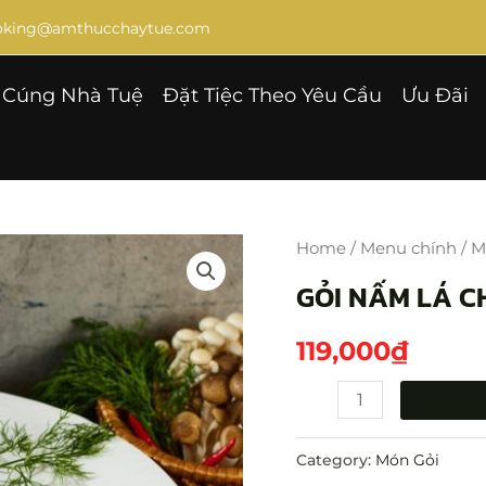
ooking@amthucchaytue.com
Cúng Nhà Tuệ
Đặt Tiệc Theo Yêu Cầu
Ưu Đãi
GỎI
NẤM
Home
/
Menu chính
/
M
LÁ
GỎI NẤM LÁ 
CHANH
quantity
119,000
₫
Category:
Món Gỏi