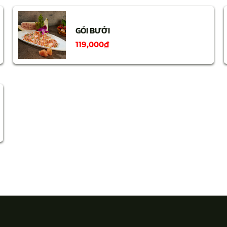
GỎI BƯỞI
119,000
₫