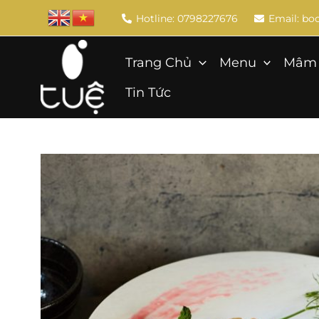
Skip
Hotline: 0798227676
Email: b
to
content
Trang Chủ
Menu
Mâm 
Tin Tức