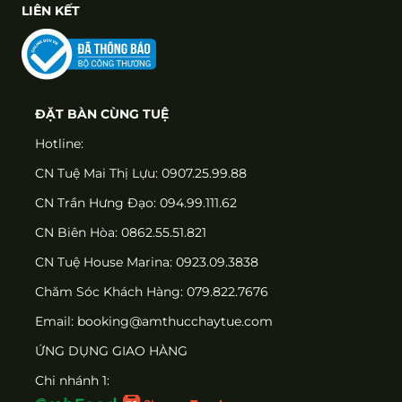
LIÊN KẾT
ĐẶT BÀN CÙNG TUỆ
Hotline:
CN Tuệ Mai Thị Lựu: 0907.25.99.88
CN Trần Hưng Đạo: 094.99.111.62
CN Biên Hòa: 0862.55.51.821
CN Tuệ House Marina:
0923.09.3838
Chăm Sóc Khách Hàng:
079.822.7676
Email:
booking@amthucchaytue.com
ỨNG DỤNG GIAO HÀNG
Chi nhánh 1: