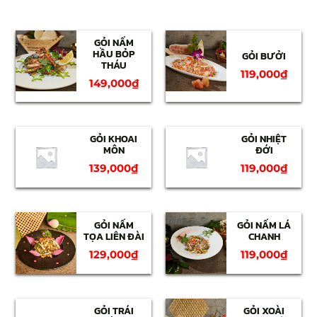
GỎI NẤM
HẦU BỎP
GỎI BƯỞI
THÁU
119,000
₫
149,000
₫
GỎI KHOAI
GỎI NHIỆT
MÔN
ĐỚI
139,000
₫
119,000
₫
GỎI NẤM
GỎI NẤM LÁ
TỌA LIÊN ĐÀI
CHANH
129,000
₫
119,000
₫
GỎI TRÁI
GỎI XOÀI