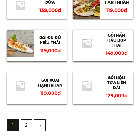
DỪA
HẠNH NHÂN
139,000
₫
119,000
₫
GỎI NẤM
GỎI ĐU ĐỦ
HẦU BỎP
KIỂU THÁI
THÁI
119,000
₫
149,000
₫
GỎI NỘM
GỎI XOÀI
TƠA LIÊN
HẠNH NHÂN
ĐÀI
119,000
₫
129,000
₫
1
2
→