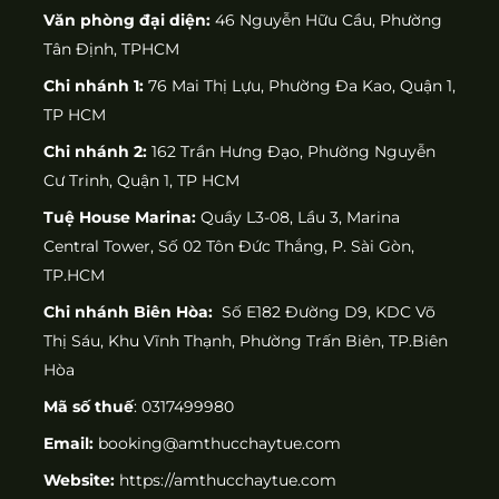
Văn phòng đại diện:
46 Nguyễn Hữu Cầu, Phường
Tân Định, TPHCM
Chi nhánh 1:
76 Mai Thị Lựu, Phường Đa Kao, Quận 1,
TP HCM
Chi nhánh 2:
162 Trần Hưng Đạo, Phường Nguyễn
Cư Trinh, Quận 1, TP HCM
Tuệ House Marina:
Quầy L3-08, Lầu 3, Marina
Central Tower, Số 02 Tôn Đức Thắng, P. Sài Gòn,
TP.HCM
Chi nhánh Biên Hòa:
Số E182 Đường D9, KDC Võ
Thị Sáu, Khu Vĩnh Thạnh, Phường Trấn Biên, TP.Biên
Hòa
Mã số thuế
: 0317499980
Email:
booking@amthucchaytue.com
Website:
https://amthucchaytue.com