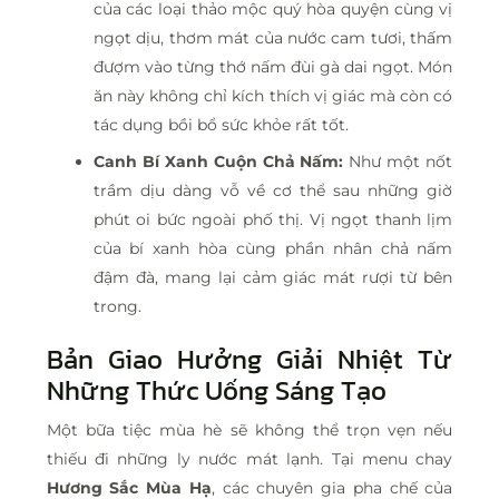
của các loại thảo mộc quý hòa quyện cùng vị
ngọt dịu, thơm mát của nước cam tươi, thấm
đượm vào từng thớ nấm đùi gà dai ngọt. Món
ăn này không chỉ kích thích vị giác mà còn có
tác dụng bồi bổ sức khỏe rất tốt.
Canh Bí Xanh Cuộn Chả Nấm:
Như một nốt
trầm dịu dàng vỗ về cơ thể sau những giờ
phút oi bức ngoài phố thị. Vị ngọt thanh lịm
của bí xanh hòa cùng phần nhân chả nấm
đậm đà, mang lại cảm giác mát rượi từ bên
trong.
Bản Giao Hưởng Giải Nhiệt Từ
Những Thức Uống Sáng Tạo
Một bữa tiệc mùa hè sẽ không thể trọn vẹn nếu
thiếu đi những ly nước mát lạnh. Tại menu chay
Hương Sắc Mùa Hạ
, các chuyên gia pha chế của