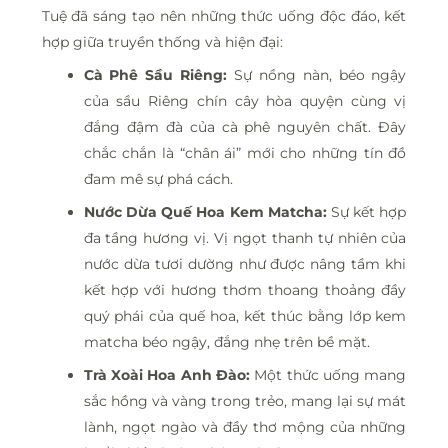
Tuệ đã sáng tạo nên những thức uống độc đáo, kết
hợp giữa truyền thống và hiện đại:
Cà Phê Sầu Riêng:
Sự nồng nàn, béo ngậy
của sầu Riêng chín cây hòa quyện cùng vị
đắng đậm đà của cà phê nguyên chất. Đây
chắc chắn là “chân ái” mới cho những tín đồ
đam mê sự phá cách.
Nước Dừa Quế Hoa Kem Matcha:
Sự kết hợp
đa tầng hương vị. Vị ngọt thanh tự nhiên của
nước dừa tươi dường như được nâng tầm khi
kết hợp với hương thơm thoang thoảng đầy
quý phái của quế hoa, kết thúc bằng lớp kem
matcha béo ngậy, đắng nhẹ trên bề mặt.
Trà Xoài Hoa Anh Đào:
Một thức uống mang
sắc hồng và vàng trong trẻo, mang lại sự mát
lành, ngọt ngào và đầy thơ mộng của những