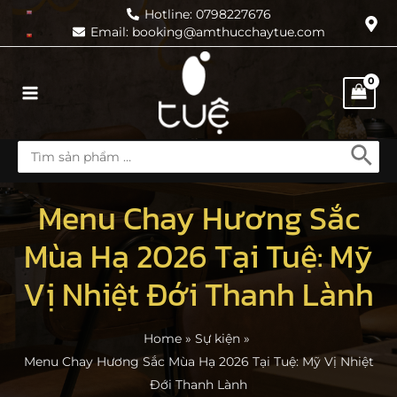
Skip
Hotline: 0798227676
Email: booking@amthucchaytue.com
to
content
Main
Menu
Search
for:
Menu Chay Hương Sắc
Mùa Hạ 2026 Tại Tuệ: Mỹ
Vị Nhiệt Đới Thanh Lành
Home
Sự kiện
Menu Chay Hương Sắc Mùa Hạ 2026 Tại Tuệ: Mỹ Vị Nhiệt
Đới Thanh Lành