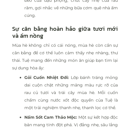
béo của đậu phộng, chút cay nhẹ của rau
răm, gợi nhắc về những bữa cơm quê nhà ấm
cúng.
Sự cân bằng hoàn hảo giữa tươi mới
và ấm nồng
Mùa hè không chỉ có cái nóng, mùa hè còn cần sự
cân bằng để cơ thể luôn cảm thấy nhẹ nhàng, thư
thái. Tuệ mang đến những món ăn giúp bạn tìm lại
sự dung hòa ấy:
Gỏi Cuốn Nhiệt Đới:
Lớp bánh tráng mỏng
dai cuộn chặt những mảng màu rực rỡ của
rau củ tươi và trái cây mùa hè. Mỗi cuốn
chấm cùng nước xốt độc quyền của Tuệ là
một trải nghiệm thanh nhẹ, thanh lọc cơ thể.
Nấm Sốt Cam Thảo Mộc:
Một sự kết hợp độc
bản mang tính đột phá. Vị đắng nhẹ, sâu lắng