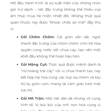
Mở đầu hành trình là sự xuất hiện của những món
gỏi trứ danh – nét đặc trưng không thể thiếu của
ẩm thực mùa hè miền nhiệt đới. Những thức quả
quen thuộc nay được “khoác chiếc áo mới” đầy thú
vị:
Gỏi Chôm Chôm:
Cái giòn sần sật, ngọt
thanh đặc trưng của chôm chôm chín tới hòa
quyện cùng nước sốt chua cay, tạo nên một
khởi đầu không thể hoàn hảo hơn.
Gỏi Măng Cụt:
Thức quả được mệnh danh là
“nữ hoàng trái cây” với vị chua thanh tao, nay
kết hợp hài hòa cùng các loại rau thơm và tàu
hũ ky giòn rụm, mang lại cảm giác tươi mát
tức thì.
Gỏi Mít Trộn:
Một nét dân dã nhưng vô cùng
tinh tế. Vị bùi bùi của mít non hòa cùng vị