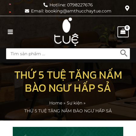
Skip
Hotline: 0798227676
Email: booking@amthucchaytue.com
to
content
Main
Menu
Search
for:
THỨ 5 TUỆ TẶNG NẤM
BÀO NGƯ HẤP SẢ
Home
Sự kiện
THỨ 5 TUỆ TẶNG NẤM BÀO NGƯ HẤP SẢ