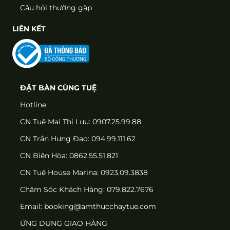
Câu hỏi thường gặp
LIÊN KẾT
ĐẶT BÀN CÙNG TUỆ
Hotline:
CN Tuệ Mai Thị Lựu: 0907.25.99.88
CN Trần Hưng Đạo: 094.99.111.62
CN Biên Hòa: 0862.55.51.821
CN Tuệ House Marina:
0923.09.3838
Chăm Sóc Khách Hàng:
079.822.7676
Email:
booking@amthucchaytue.com
ỨNG DỤNG GIAO HÀNG