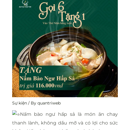
Sự kiện
/ By
quantriweb
Nấm bào ngư hấp sả là món ăn chay
thanh lành, không dầu mỡ và có lợi cho sức