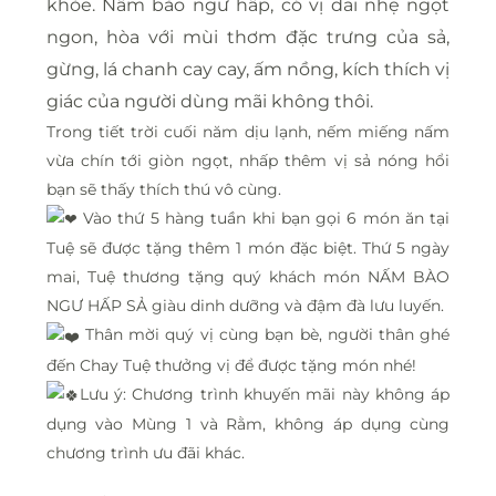
khỏe. Nấm bào ngư hấp, có vị dai nhẹ ngọt
ngon, hòa với mùi thơm đặc trưng của sả,
gừng, lá chanh cay cay, ấm nồng, kích thích vị
giác của người dùng mãi không thôi.
Trong tiết trời cuối năm dịu lạnh, nếm miếng nấm
vừa chín tới giòn ngọt, nhấp thêm vị sả nóng hổi
bạn sẽ thấy thích thú vô cùng.
Vào thứ 5 hàng tuần khi bạn gọi 6 món ăn tại
Tuệ sẽ được tặng thêm 1 món đặc biệt. Thứ 5 ngày
mai, Tuệ thương tặng quý khách món NẤM BÀO
NGƯ HẤP SẢ giàu dinh dưỡng và đậm đà lưu luyến.
Thân mời quý vị cùng bạn bè, người thân ghé
đến Chay Tuệ thưởng vị để được tặng món nhé!
Lưu ý: Chương trình khuyến mãi này không áp
dụng vào Mùng 1 và Rằm, không áp dụng cùng
chương trình ưu đãi khác.