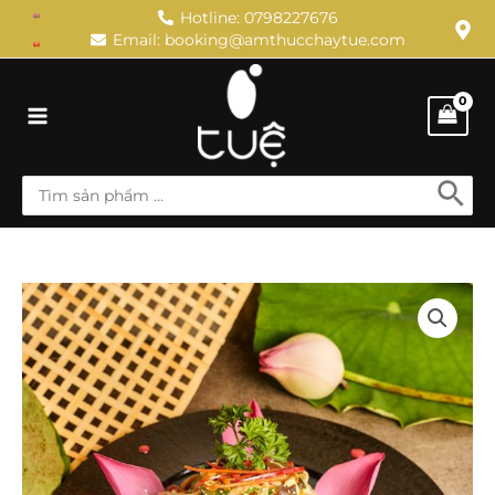
Skip
Hotline: 0798227676
Email: booking@amthucchaytue.com
to
content
Main
Menu
Search
for:
GỎI
NẤM
TỌA
LIÊN
ĐÀI
quantity