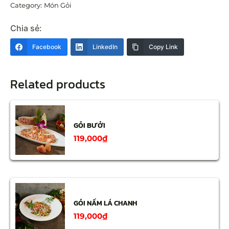
Category:
Món Gỏi
Chia sẻ:
Facebook
LinkedIn
Copy Link
Related products
GỎI BƯỞI
119,000
₫
GỎI NẤM LÁ CHANH
119,000
₫