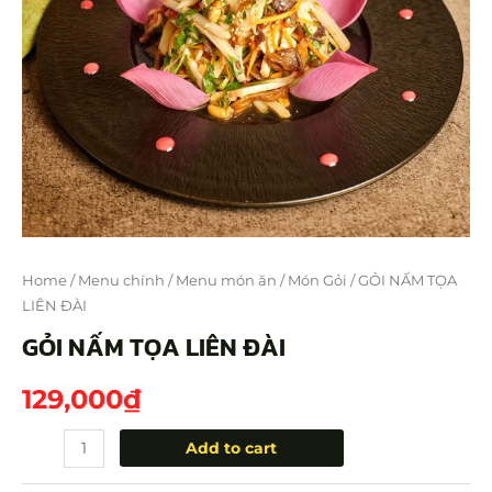
Home
/
Menu chính
/
Menu món ăn
/
Món Gỏi
/ GỎI NẤM TỌA
LIÊN ĐÀI
GỎI NẤM TỌA LIÊN ĐÀI
129,000
₫
Add to cart