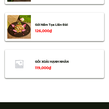
Gỏi Nấm Tọa Liên Đài
126,000
₫
GỎI XOÀI HẠNH NHÂN
119,000
₫