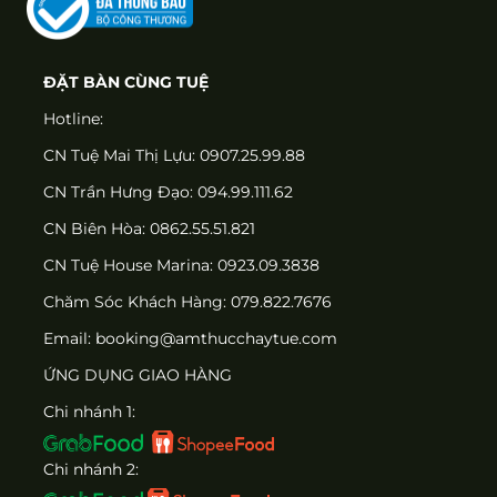
ĐẶT BÀN CÙNG TUỆ
Hotline:
CN Tuệ Mai Thị Lựu: 0907.25.99.88
CN Trần Hưng Đạo: 094.99.111.62
CN Biên Hòa: 0862.55.51.821
CN Tuệ House Marina:
0923.09.3838
Chăm Sóc Khách Hàng:
079.822.7676
Email:
booking@amthucchaytue.com
ỨNG DỤNG GIAO HÀNG
Chi nhánh 1:
Chi nhánh 2: