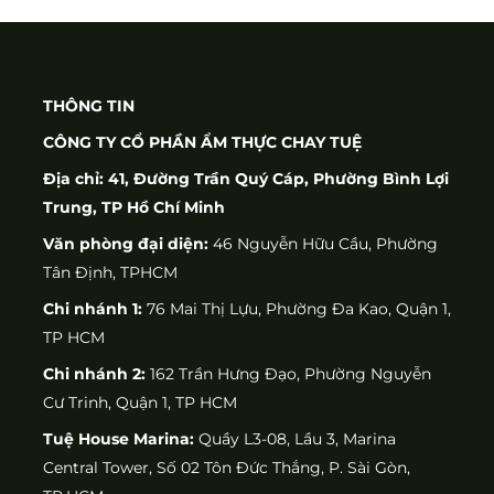
THÔNG TIN
CÔNG TY CỔ PHẦN ẨM THỰC CHAY TUỆ
Địa chỉ: 41, Đường Trần Quý Cáp, Phường Bình Lợi
Trung, TP Hồ Chí Minh
Văn phòng đại diện:
46 Nguyễn Hữu Cầu, Phường
Tân Định, TPHCM
Chi nhánh 1:
76 Mai Thị Lựu, Phường Đa Kao, Quận 1,
TP HCM
Chi nhánh 2:
162 Trần Hưng Đạo, Phường Nguyễn
Cư Trinh, Quận 1, TP HCM
Tuệ House Marina:
Quầy L3-08, Lầu 3, Marina
Central Tower, Số 02 Tôn Đức Thắng, P. Sài Gòn,