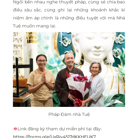
Ngồi bên nhau nghe thuyết pháp, cùng sẻ chia bao
điều sâu sắc, cùng ghi lại những khoảnh khắc kỉ
niệm ấm áp chính là những điều tuyệt vời mà Nhà
Tuệ muốn mang lại.
Pháp Đàm nhà Tuệ
Link đăng ký tham dự miễn phí tại đây:
https://forms.gle/UxRiv4517dKKHEUK7