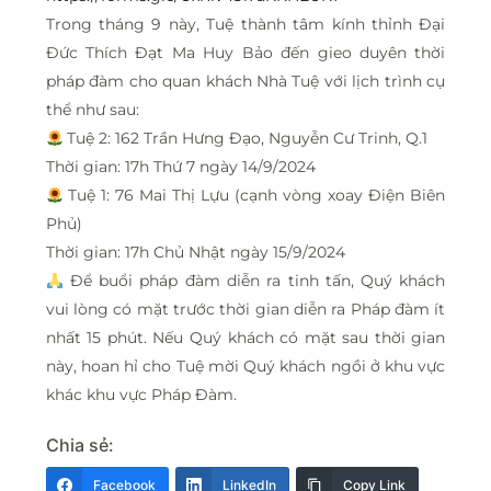
Trong tháng 9 này, Tuệ thành tâm kính thỉnh Đại
Đức Thích Đạt Ma Huy Bảo đến gieo duyên thời
pháp đàm cho quan khách Nhà Tuệ với lịch trình cụ
thể như sau:
Tuệ 2: 162 Trần Hưng Đạo, Nguyễn Cư Trinh, Q.1
Thời gian: 17h Thứ 7 ngày 14/9/2024
Tuệ 1: 76 Mai Thị Lựu (cạnh vòng xoay Điện Biên
Phủ)
Thời gian: 17h Chủ Nhật ngày 15/9/2024
Để buổi pháp đàm diễn ra tinh tấn, Quý khách
vui lòng có mặt trước thời gian diễn ra Pháp đàm ít
nhất 15 phút. Nếu Quý khách có mặt sau thời gian
này, hoan hỉ cho Tuệ mời Quý khách ngồi ở khu vực
khác khu vực Pháp Đàm.
Chia sẻ:
Facebook
LinkedIn
Copy Link