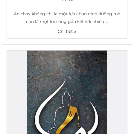
Ăn chay không chỉ là một lựa chọn dinh dưỡng mà
còn là một lối sống gắn kết với nhiều …
Chi tiết »
Ăn
chay
có
ăn
trứng
và
uống
sữa
được
hay
không?