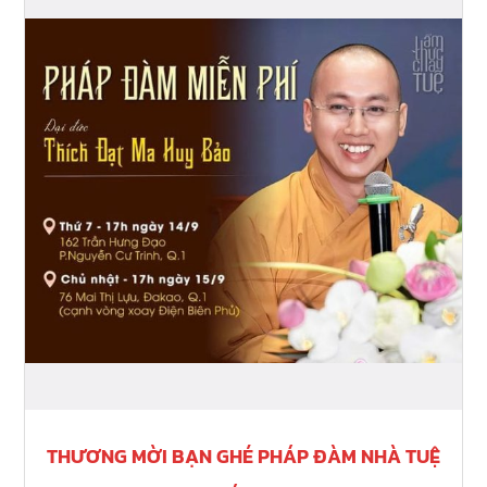
MỜI
BẠN
GHÉ
PHÁP
ĐÀM
NHÀ
TUỆ
THÁNG
9
THƯƠNG MỜI BẠN GHÉ PHÁP ĐÀM NHÀ TUỆ