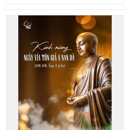
Kỷ
Niệm
Ngày
Vía
Tôn
Giả
An
Nan
Đà:
Tôn
Vinh
Một
Biểu
Tượng
Đạo