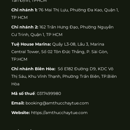
Tân Định, TPHCM
Chi nhánh 1:
76 Mai Thị Lựu, Phường Đa Kao, Quận 1,
TP HCM
Chi nhánh 2:
162 Trần Hưng Đạo, Phường Nguyễn
Cư Trinh, Quận 1, TP HCM
Tuệ House Marina:
Quầy L3-08, Lầu 3, Marina
Central Tower, Số 02 Tôn Đức Thắng, P. Sài Gòn,
TP.HCM
Chi nhánh Biên Hòa:
Số E182 Đường D9, KDC Võ
Thị Sáu, Khu Vĩnh Thạnh, Phường Trấn Biên, TP.Biên
Hòa
Mã số thuế
: 0317499980
Email:
booking@amthucchaytue.com
Website:
https://amthucchaytue.com