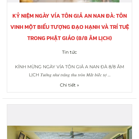
Hạnh
Và
KỶ NIỆM NGÀY VÍA TÔN GIẢ AN NAN ĐÀ: TÔN
Trí
VINH MỘT BIỂU TƯỢNG ĐẠO HẠNH VÀ TRÍ TUỆ
Tuệ
Trong
TRONG PHẬT GIÁO (8/8 ÂM LỊCH)
Phật
Giáo
Tin tức
(8/8
KÍNH MỪNG NGÀY VÍA TÔN GIẢ A NAN ĐÀ 8/8 ÂM
Âm
LỊCH 𝑇𝑢̛𝑜̛́𝑛𝑔 𝑛ℎ𝑢̛ 𝑡𝑟𝑎̆𝑛𝑔 𝑡ℎ𝑢 𝑡𝑟𝑜̀𝑛 𝑀𝑎̆́𝑡 𝑏𝑖𝑒̂́𝑐 𝑡𝑜̛̣ …
lịch)
Chi tiết »
Nhà
hàng
chay
Tuệ