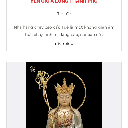
YÊN GIỮA LÒNG THÀNH PHỐ
Tin tức
Nhà hàng chay cao cấp Tuệ là một không gian ẩm
thực chay tinh tế, đẳng cấp, nơi bạn có …
Chi tiết »
Kính
mừng
ngày
vía
Địa
Tạng
Vương
Bồ
Tát: