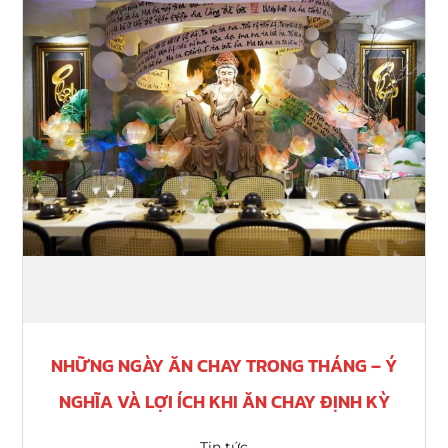
Chay
Trong
Tháng
–
Ý
Nghĩa
và
Lợi
Ích
Khi
Ăn
Chay
Định
Kỳ
NHỮNG NGÀY ĂN CHAY TRONG THÁNG – Ý
NGHĨA VÀ LỢI ÍCH KHI ĂN CHAY ĐỊNH KỲ
Tin tức