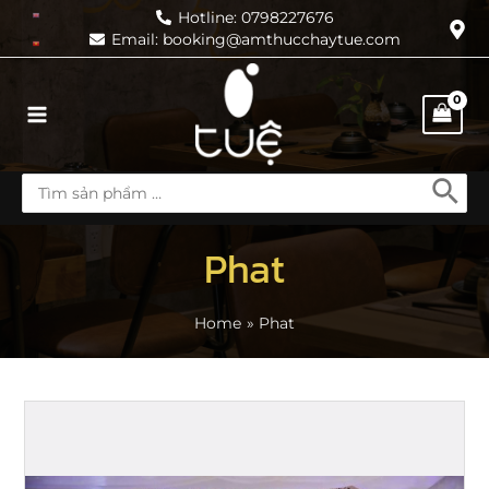
Skip
Hotline: 0798227676
Email: booking@amthucchaytue.com
to
content
Main
Menu
Search
for:
Phat
Home
Phat
Những
Ngày
Ăn