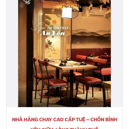
Hàng
Chay
Cao
Cấp
Tuệ
–
Chốn
Bình
Yên
Giữa
Lòng
Thành
Phố
NHÀ HÀNG CHAY CAO CẤP TUỆ – CHỐN BÌNH