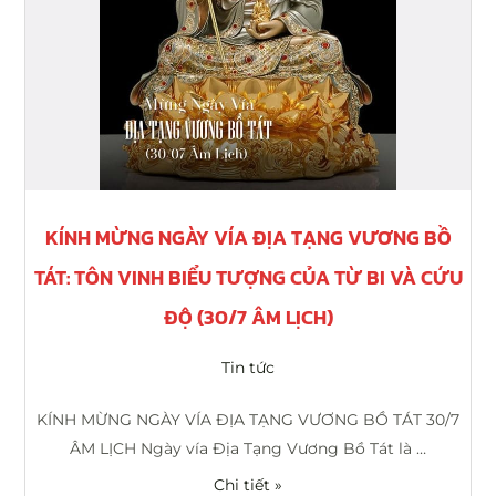
Tôn
vinh
biểu
tượng
của
từ
bi
và
KÍNH MỪNG NGÀY VÍA ĐỊA TẠNG VƯƠNG BỒ
cứu
TÁT: TÔN VINH BIỂU TƯỢNG CỦA TỪ BI VÀ CỨU
độ
(30/7
ĐỘ (30/7 ÂM LỊCH)
Âm
lịch)
Tin tức
KÍNH MỪNG NGÀY VÍA ĐỊA TẠNG VƯƠNG BỒ TÁT 30/7
ÂM LỊCH Ngày vía Địa Tạng Vương Bồ Tát là …
Chi tiết »