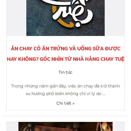
Góc
nhìn
từ
nhà
hàng
Chay
ĂN CHAY CÓ ĂN TRỨNG VÀ UỐNG SỮA ĐƯỢC
Tuệ
HAY KHÔNG? GÓC NHÌN TỪ NHÀ HÀNG CHAY TUỆ
Tin tức
Trong những năm gần đây, việc ăn chay đã trở thành
xu hướng phổ biến không chỉ vì lý do …
Chi tiết »
Nhà