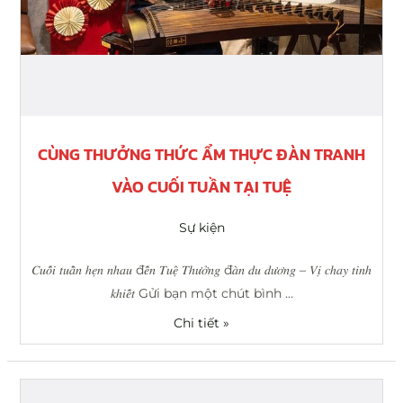
Tuệ
CÙNG THƯỞNG THỨC ẨM THỰC ĐÀN TRANH
VÀO CUỐI TUẦN TẠI TUỆ
Sự kiện
𝐶𝑢𝑜̂́𝑖 𝑡𝑢𝑎̂̀𝑛 ℎ𝑒̣𝑛 𝑛ℎ𝑎𝑢 đ𝑒̂́𝑛 𝑇𝑢𝑒̣̂ 𝑇ℎ𝑢̛𝑜̛̉𝑛𝑔 đ𝑎̀𝑛 𝑑𝑢 𝑑𝑢̛𝑜̛𝑛𝑔 – 𝑉𝑖̣ 𝑐ℎ𝑎𝑦 𝑡𝑖𝑛ℎ
𝑘ℎ𝑖𝑒̂́𝑡 Gửi bạn một chút bình …
Chi tiết »
THƯƠNG