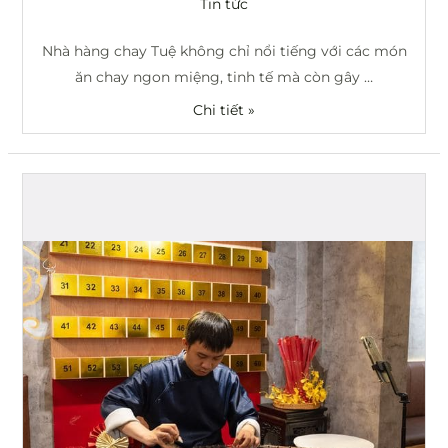
Tin tức
em
Nhà hàng chay Tuệ không chỉ nổi tiếng với các món
nhỏ
ăn chay ngon miệng, tinh tế mà còn gây …
tại
Tu
Chi tiết »
viện
Kim
Cang
Cùng
thưởng
thức
ẩm
thực
đàn
tranh
vào
cuối
tuần
tại